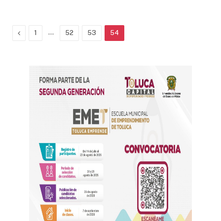
Previous
…
1
52
53
54