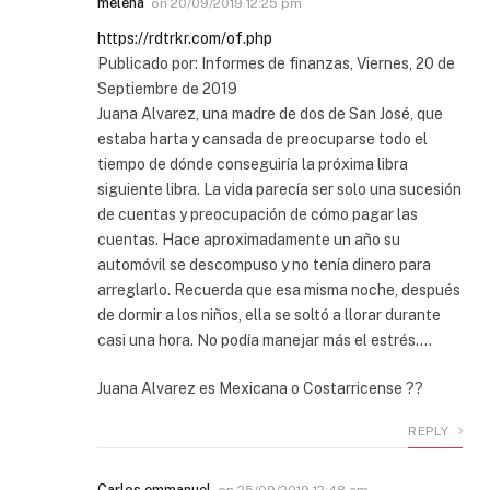
melena
on
20/09/2019 12:25 pm
https://rdtrkr.com/of.php
Publicado por: Informes de finanzas, Viernes, 20 de
Septiembre de 2019
Juana Alvarez, una madre de dos de San José, que
estaba harta y cansada de preocuparse todo el
tiempo de dónde conseguiría la próxima libra
siguiente libra. La vida parecía ser solo una sucesión
de cuentas y preocupación de cómo pagar las
cuentas. Hace aproximadamente un año su
automóvil se descompuso y no tenía dinero para
arreglarlo. Recuerda que esa misma noche, después
de dormir a los niños, ella se soltó a llorar durante
casi una hora. No podía manejar más el estrés….
Juana Alvarez es Mexicana o Costarricense ??
REPLY
Carlos emmanuel
on
25/09/2019 12:48 am