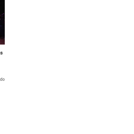
as
odo