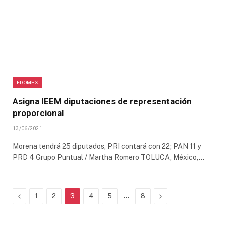
EDOMEX
Asigna IEEM diputaciones de representación
proporcional
13/06/2021
Morena tendrá 25 diputados, PRI contará con 22; PAN 11 y
PRD 4 Grupo Puntual / Martha Romero TOLUCA, México,…
Previous
…
Next
1
2
3
4
5
8