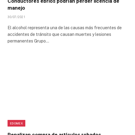
Conductores ebrios podrían perder licencia de
manejo
30/07/2021
El alcohol representa una de las causas más frecuentes de
accidentes de tránsito que causan muertes y lesiones
permanentes Grupo…
EDOMEX
Penalizan compra de artículos robados