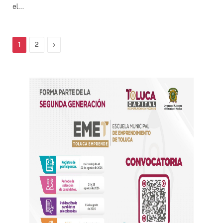
el…
Next
1
2