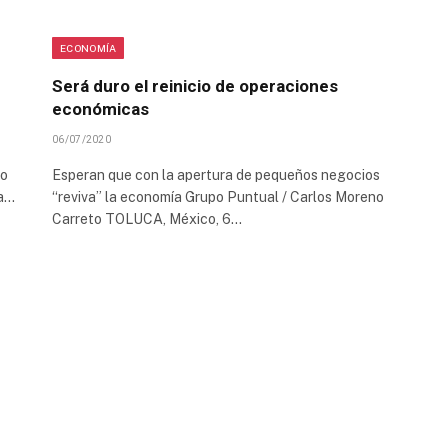
ECONOMÍA
Será duro el reinicio de operaciones
económicas
06/07/2020
io
Esperan que con la apertura de pequeños negocios
la…
“reviva” la economía Grupo Puntual / Carlos Moreno
Carreto TOLUCA, México, 6…