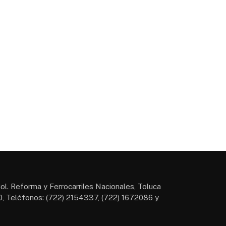
ol. Reforma y Ferrocarriles Nacionales, Toluca
, Teléfonos: (722) 2154337, (722) 1672086 y