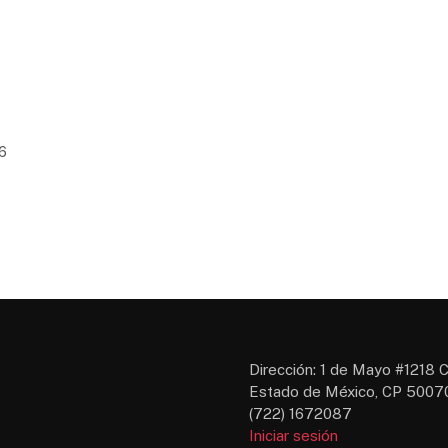
16
Dirección: 1 de Mayo #1218 C
Estado de México, CP 50070
(722) 1672087
Iniciar sesión