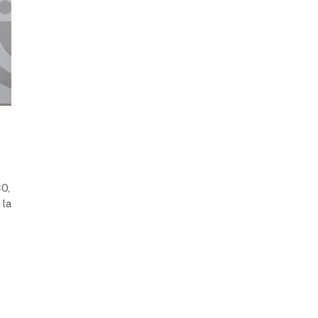
O,
 la