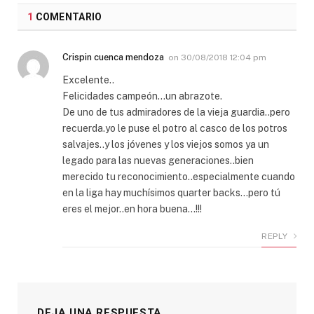
1
COMENTARIO
Crispin cuenca mendoza
on
30/08/2018 12:04 pm
Excelente..
Felicidades campeón…un abrazote.
De uno de tus admiradores de la vieja guardia..pero
recuerda.yo le puse el potro al casco de los potros
salvajes..y los jóvenes y los viejos somos ya un
legado para las nuevas generaciones..bien
merecido tu reconocimiento..especialmente cuando
en la liga hay muchísimos quarter backs…pero tú
eres el mejor..en hora buena…!!!
REPLY
DEJA UNA RESPUESTA