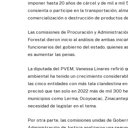
imponer hasta 20 años de cárcel y de mil a mil 5
consienta o participe en la transportación, alm
comercialización o destrucción de productos d
Las comisiones de Procuración y Administración 
Forestal dieron inicio al análisis de ambas inici
funcionarios del gobierno del estado, quienes a
es aumentar las penas.
La diputada del PVEM, Vanessa Linares refirió qu
ambiental ha tenido un crecimiento considerabl
las cinco entidades con más tala clandestina en
precisó que tan solo en 2022 más de mil 300 h
municipios como Lerma, Ocoyoacac, Zinacantepec,
necesidad de legislar en el tema.
Por otra parte, las comisiones unidas de Gober
Administración de Justicia analizaron una segunda