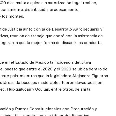
00 días multa a quien sin autorización legal realice,
acenamiento, distribución, procesamiento,
e los montes.
de Justicia junto con la de Desarrollo Agropecuario y
ativas, reunión de trabajo que contó con la asistencia de
seguraron que la mejor forma de disuadir las conductas
e en el Estado de México la incidencia delictiva
e, puesto que entre el 2020 y el 2023 se ubica dentro de
 este país, mientras que la legisladora Alejandra Figueroa
ectáreas de bosques maderables fueron devastadas en
 Huixquilucan y Ocuilan, entre otros, de ahí la
nación y Puntos Constitucionales con Procuración y
 iniciativa remitida por la titular del Ejecutivo,