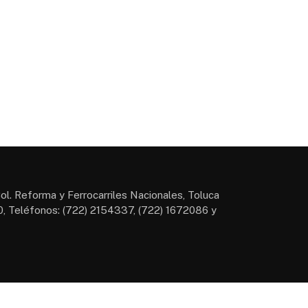
ol. Reforma y Ferrocarriles Nacionales, Toluca
, Teléfonos: (722) 2154337, (722) 1672086 y