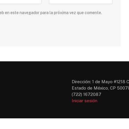
 web en este navegador para la próxima vez que comente.
Dirección: 1 de Mayo #1218 C
Estado de México, CP 50070
(722) 1672087
Iniciar sesión