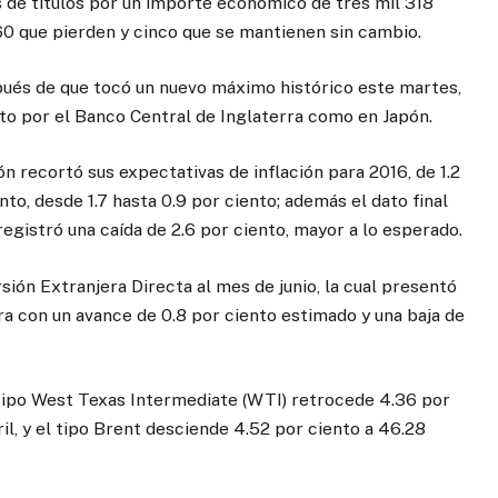
 de títulos por un importe económico de tres mil 318
60 que pierden y cinco que se mantienen sin cambio.
pués de que tocó un nuevo máximo histórico este martes,
to por el Banco Central de Inglaterra como en Japón.
 recortó sus expectativas de inflación para 2016, de 1.2
nto, desde 1.7 hasta 0.9 por ciento; además el dato final
egistró una caída de 2.6 por ciento, mayor a lo esperado.
rsión Extranjera Directa al mes de junio, la cual presentó
a con un avance de 0.8 por ciento estimado y una baja de
 tipo West Texas Intermediate (WTI) retrocede 4.36 por
il, y el tipo Brent desciende 4.52 por ciento a 46.28