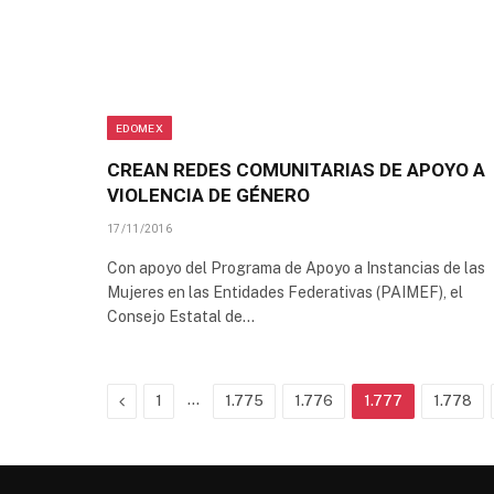
EDOMEX
CREAN REDES COMUNITARIAS DE APOYO A
VIOLENCIA DE GÉNERO
17/11/2016
Con apoyo del Programa de Apoyo a Instancias de las
Mujeres en las Entidades Federativas (PAIMEF), el
Consejo Estatal de…
Previous
…
1
1.775
1.776
1.777
1.778