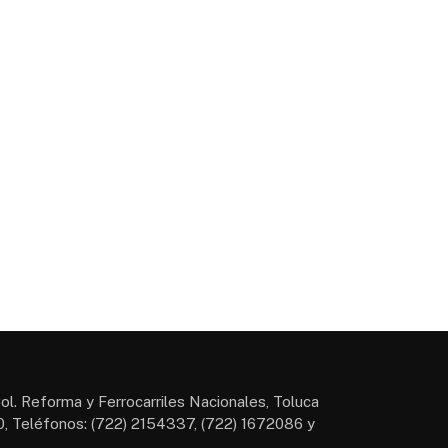
ol. Reforma y Ferrocarriles Nacionales, Toluca
, Teléfonos: (722) 2154337, (722) 1672086 y