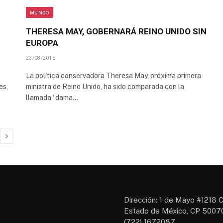
MUNDO
THERESA MAY, GOBERNARÁ REINO UNIDO SIN
EUROPA
23/08/2016
La política conservadora Theresa May, próxima primera
es,
ministra de Reino Unido, ha sido comparada con la
llamada “dama…
Next
Dirección: 1 de Mayo #1218 C
Estado de México, CP 50070
(722) 1672087