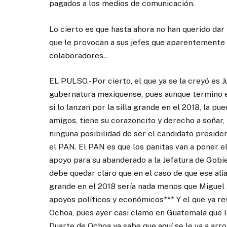
pagados a los medios de comunicación.
Lo cierto es que hasta ahora no han querido dar 
que le provocan a sus jefes que aparentemente 
colaboradores..
EL PULSO.- Por cierto, el que ya se la creyó es 
gubernatura mexiquense, pues aunque termino en 
si lo lanzan por la silla grande en el 2018, la 
amigos, tiene su corazoncito y derecho a soñar,
ninguna posibilidad de ser el candidato presiden
el PAN. El PAN es que los panitas van a poner el
apoyo para su abanderado a la Jefatura de Gobi
debe quedar claro que en el caso de que ese alia
grande en el 2018 sería nada menos que Miguel 
apoyos políticos y económicos*** Y el que ya re
Ochoa, pues ayer casi clamo en Guatemala que lo
Duarte de Ochoa ya sabe que aquí se le va a arro