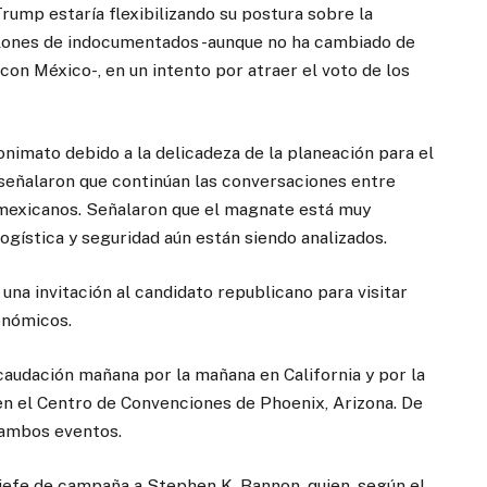
rump estaría flexibilizando su postura sobre la
millones de indocumentados -aunque no ha cambiado de
con México-, en un intento por atraer el voto de los
onimato debido a la delicadeza de la planeación para el
señalaron que continúan las conversaciones entre
mexicanos. Señalaron que el magnate está muy
logística y seguridad aún están siendo analizados.
na invitación al candidato republicano para visitar
onómicos.
caudación mañana por la mañana en California y por la
 en el Centro de Convenciones de Phoenix, Arizona. De
e ambos eventos.
fe de campaña a Stephen K. Bannon, quien, según el