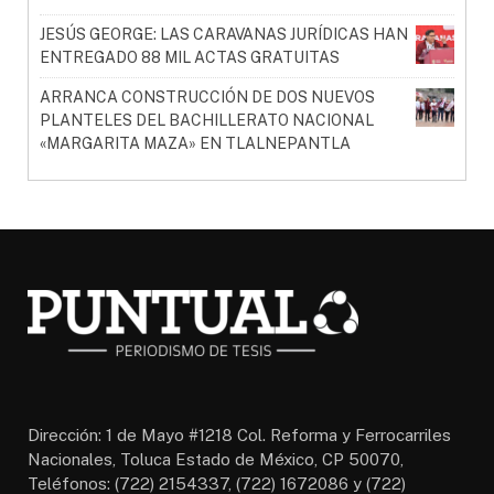
JESÚS GEORGE: LAS CARAVANAS JURÍDICAS HAN
ENTREGADO 88 MIL ACTAS GRATUITAS
ARRANCA CONSTRUCCIÓN DE DOS NUEVOS
PLANTELES DEL BACHILLERATO NACIONAL
«MARGARITA MAZA» EN TLALNEPANTLA
Dirección: 1 de Mayo #1218 Col. Reforma y Ferrocarriles
Nacionales, Toluca Estado de México, CP 50070,
Teléfonos: (722) 2154337, (722) 1672086 y (722)