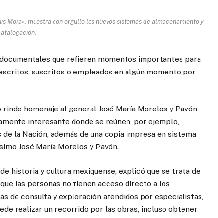
uis Mora», muestra con orgullo los nuevos sistemas de almacenamiento y
catalogación.
documentales que refieren momentos importantes para
s escritos, suscritos o empleados en algún momento por
o rinde homenaje al general José María Morelos y Pavón,
mamente interesante donde se reúnen, por ejemplo,
s de la Nación, además de una copia impresa en sistema
simo José María Morelos y Pavón.
de historia y cultura mexiquense, explicó que se trata de
 que las personas no tienen acceso directo a los
s de consulta y exploración atendidos por especialistas,
de realizar un recorrido por las obras, incluso obtener