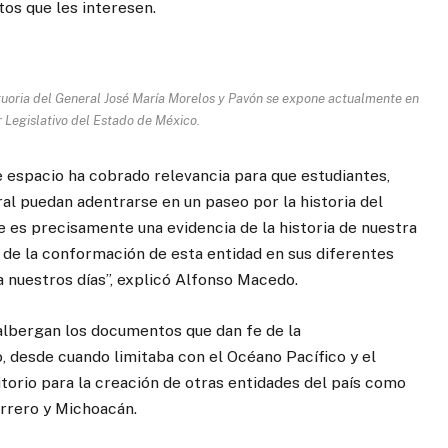
os que les interesen.
uoria del General José María Morelos y Pavón se expone actualmente en
r Legislativo del Estado de México.
e espacio ha cobrado relevancia para que estudiantes,
ral puedan adentrarse en un paseo por la historia del
e es precisamente una evidencia de la historia de nuestra
n de la conformación de esta entidad en sus diferentes
 nuestros días”, explicó Alfonso Macedo.
 albergan los documentos que dan fe de la
, desde cuando limitaba con el Océano Pacífico y el
itorio para la creación de otras entidades del país como
rrero y Michoacán.