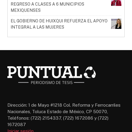
REGRESO A CLASES A 6 MUNICIPIOS
MEXIQUENSES
EL GOBIERNO DE HUIXQUI REFUERZA EL APOYO
INTEGRAL A LAS MUJERES
Dirección: 1 de Mayo #1218 Col. Reforma y Ferrocarriles
Nacionales, Toluca Estado de México, CP 50070,
Teléfonos: (722) 2154337, (722) 1672086 y (722)
1672087
Iniciar sesión