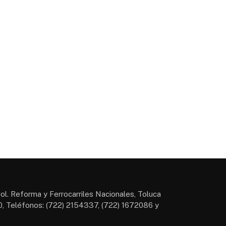
ol. Reforma y Ferrocarriles Nacionales, Toluca
, Teléfonos: (722) 2154337, (722) 1672086 y