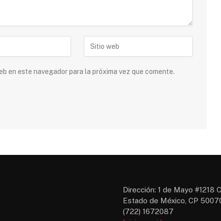
 web en este navegador para la próxima vez que comente.
Dirección: 1 de Mayo #1218 C
Estado de México, CP 50070
(722) 1672087