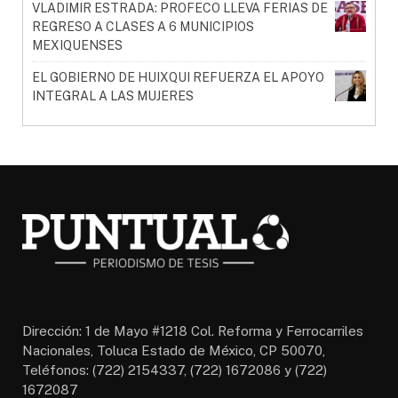
VLADIMIR ESTRADA: PROFECO LLEVA FERIAS DE
REGRESO A CLASES A 6 MUNICIPIOS
MEXIQUENSES
EL GOBIERNO DE HUIXQUI REFUERZA EL APOYO
INTEGRAL A LAS MUJERES
Dirección: 1 de Mayo #1218 Col. Reforma y Ferrocarriles
Nacionales, Toluca Estado de México, CP 50070,
Teléfonos: (722) 2154337, (722) 1672086 y (722)
1672087