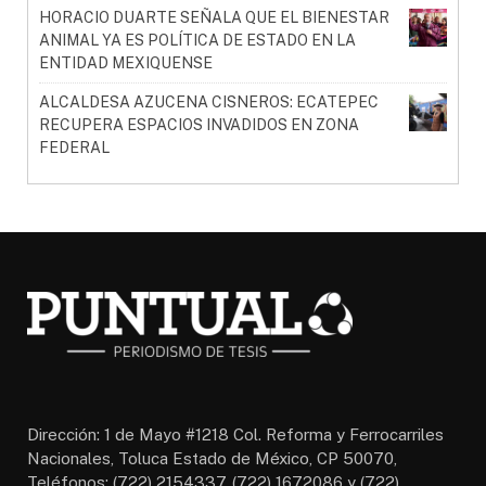
HORACIO DUARTE SEÑALA QUE EL BIENESTAR
ANIMAL YA ES POLÍTICA DE ESTADO EN LA
ENTIDAD MEXIQUENSE
ALCALDESA AZUCENA CISNEROS: ECATEPEC
RECUPERA ESPACIOS INVADIDOS EN ZONA
FEDERAL
Dirección: 1 de Mayo #1218 Col. Reforma y Ferrocarriles
Nacionales, Toluca Estado de México, CP 50070,
Teléfonos: (722) 2154337, (722) 1672086 y (722)