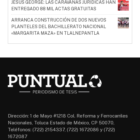
JESÚS GEORGE: LAS CARAVANAS JURÍDICAS HAN
ENTREGADO 88 MIL ACTAS GRATUITAS
ARRANCA CONSTRUCCIÓN DE DOS NUEVOS
PLANTELES DEL BACHILLERATO NACIONAL
«MARGARITA MAZA» EN TLALNEPANTLA
Dirección: 1 de Mayo #1218 Col. Reforma y Ferrocarriles
Nacionales, Toluca Estado de México, CP 50070,
Teléfonos: (722) 2154337, (722) 1672086 y (722)
1672087