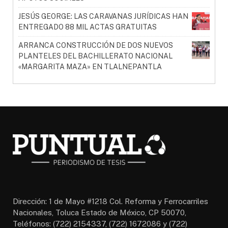
JESÚS GEORGE: LAS CARAVANAS JURÍDICAS HAN
ENTREGADO 88 MIL ACTAS GRATUITAS
ARRANCA CONSTRUCCIÓN DE DOS NUEVOS
PLANTELES DEL BACHILLERATO NACIONAL
«MARGARITA MAZA» EN TLALNEPANTLA
Dirección: 1 de Mayo #1218 Col. Reforma y Ferrocarriles
Nacionales, Toluca Estado de México, CP 50070,
Teléfonos: (722) 2154337, (722) 1672086 y (722)