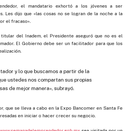
ndedor, el mandatario exhortó a los jóvenes a ser
. Les dijo que «las cosas no se logran de la noche a la
or el fracaso».
itular del Inadem, el Presidente aseguró que no es el
ador. El Gobierno debe ser un facilitador para que los
alización.
itador y lo que buscamos a partir de la
e que ustedes nos compartan sus propias
osas de mejor manera», subrayó.
, que se lleva a cabo en la Expo Bancomer en Santa Fe
resadas en iniciar o hacer crecer su negocio.
www.semanadelemprendedor.gob.mx
sea visitada por un