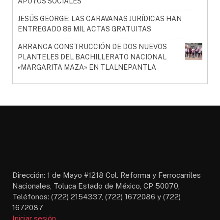
APOYOS SOCIALES
JESÚS GEORGE: LAS CARAVANAS JURÍDICAS HAN
ENTREGADO 88 MIL ACTAS GRATUITAS
ARRANCA CONSTRUCCIÓN DE DOS NUEVOS
PLANTELES DEL BACHILLERATO NACIONAL
«MARGARITA MAZA» EN TLALNEPANTLA
Dirección: 1 de Mayo #1218 Col. Reforma y Ferrocarriles
Nacionales, Toluca Estado de México, CP 50070,
Teléfonos: (722) 2154337, (722) 1672086 y (722)
1672087
Iniciar sesión