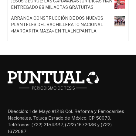
JESÚS GEORGE: LAS CARAVANAS JURÍDICAS HAN
ENTREGADO 88 MIL ACTAS GRATUITAS
ARRANCA CONSTRUCCIÓN DE DOS NUEVOS
PLANTELES DEL BACHILLERATO NACIONAL
«MARGARITA MAZA» EN TLALNEPANTLA
Dirección: 1 de Mayo #1218 Col. Reforma y Ferrocarriles
Nacionales, Toluca Estado de México, CP 50070,
Teléfonos: (722) 2154337, (722) 1672086 y (722)
1672087