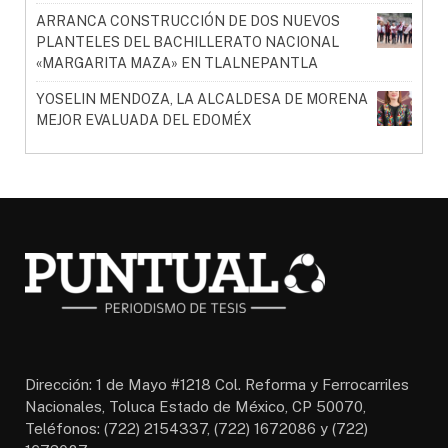
ARRANCA CONSTRUCCIÓN DE DOS NUEVOS
PLANTELES DEL BACHILLERATO NACIONAL
«MARGARITA MAZA» EN TLALNEPANTLA
YOSELIN MENDOZA, LA ALCALDESA DE MORENA
MEJOR EVALUADA DEL EDOMÉX
Dirección: 1 de Mayo #1218 Col. Reforma y Ferrocarriles
Nacionales, Toluca Estado de México, CP 50070,
Teléfonos: (722) 2154337, (722) 1672086 y (722)