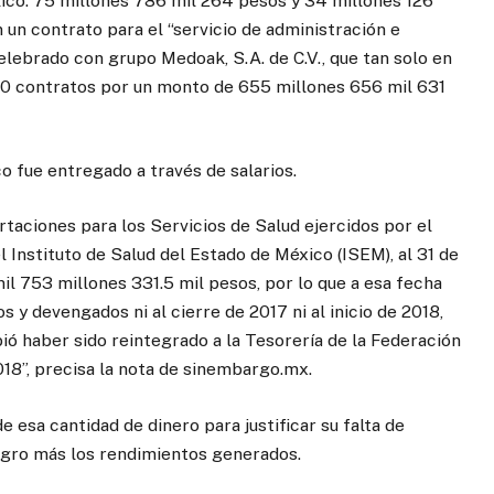
licó: 75 millones 786 mil 264 pesos y 34 millones 126
un contrato para el “servicio de administración e
lebrado con grupo Medoak, S.A. de C.V., que tan solo en
20 contratos por un monto de 655 millones 656 mil 631
o fue entregado a través de salarios.
rtaciones para los Servicios de Salud ejercidos por el
 Instituto de Salud del Estado de México (ISEM), al 31 de
l 753 millones 331.5 mil pesos, por lo que a esa fecha
 devengados ni al cierre de 2017 ni al inicio de 2018,
ó haber sido reintegrado a la Tesorería de la Federación
018”, precisa la nota de sinembargo.mx.
esa cantidad de dinero para justificar su falta de
ntegro más los rendimientos generados.