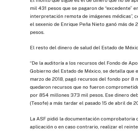
El monto que sigue es el de dinero que no se ap
mil 431 pesos que se pagaron de “excedente” en 
interpretación remota de imágenes médicas”, ce
el sexenio de Enrique Peña Nieto ganó más de 
pesos.
El resto del dinero de salud del Estado de Méxic
“De la auditoría a los recursos del Fondo de Apo
Gobierno del Estado de México, se detalla que el
marzo de 2018, pagó recursos del fondo por 8 mi
quedaron recursos que no fueron comprometidos y
por 854 millones 373 mil pesos. Ese dinero debi
(Tesofe) a más tardar el pasado 15 de abril de 2
La ASF pidió la documentación comprobatoria de 
aplicación o en caso contrario, realizar el rei