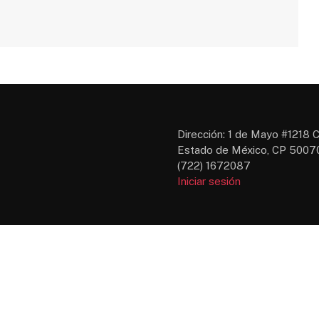
Dirección: 1 de Mayo #1218 C
Estado de México, CP 50070
(722) 1672087
Iniciar sesión