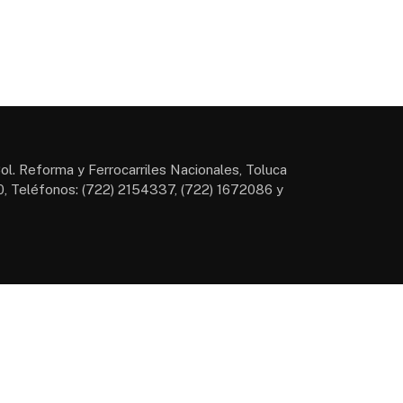
ol. Reforma y Ferrocarriles Nacionales, Toluca
, Teléfonos: (722) 2154337, (722) 1672086 y