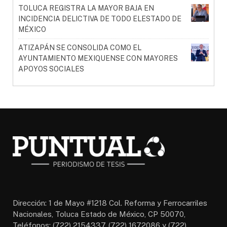
TOLUCA REGISTRA LA MAYOR BAJA EN
INCIDENCIA DELICTIVA DE TODO ELESTADO DE
MÉXICO
ATIZAPÁN SE CONSOLIDA COMO EL
AYUNTAMIENTO MEXIQUENSE CON MAYORES
APOYOS SOCIALES
Dirección: 1 de Mayo #1218 Col. Reforma y Ferrocarriles
Nacionales, Toluca Estado de México, CP 50070,
Teléfonos: (722) 2154337, (722) 1672086 y (722)