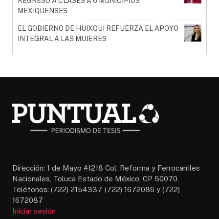
REGRESO A CLASES A 6 MUNICIPIOS
MEXIQUENSES
EL GOBIERNO DE HUIXQUI REFUERZA EL APOYO
INTEGRAL A LAS MUJERES
Dirección: 1 de Mayo #1218 Col. Reforma y Ferrocarriles
Nacionales, Toluca Estado de México, CP 50070,
Teléfonos: (722) 2154337, (722) 1672086 y (722)
1672087
Iniciar sesión