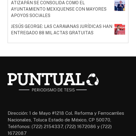
ATIZAPÁN SE CONSOLIDA COMO EL
AYUNTAMIENTO MEXIQUENSE CON MAYORES
APOYOS SOCIALES
JESÚS GEORGE: LAS CARAVANAS JURÍDICAS HAN
ENTREGADO 88 MIL ACTAS GRATUITAS
Dirección: 1 de Mayo #1218 Col. Reforma y Ferrocarriles
Nacionales, Toluca Estado de México, CP 50070,
Teléfonos: (722) 2154337, (722) 1672086 y (722)
1672087