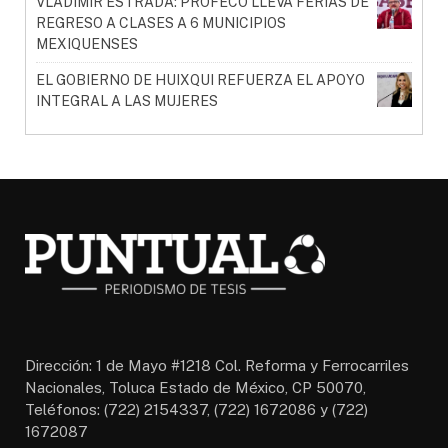
VLADIMIR ESTRADA: PROFECO LLEVA FERIAS DE
REGRESO A CLASES A 6 MUNICIPIOS
MEXIQUENSES
EL GOBIERNO DE HUIXQUI REFUERZA EL APOYO
INTEGRAL A LAS MUJERES
Dirección: 1 de Mayo #1218 Col. Reforma y Ferrocarriles
Nacionales, Toluca Estado de México, CP 50070,
Teléfonos: (722) 2154337, (722) 1672086 y (722)
1672087