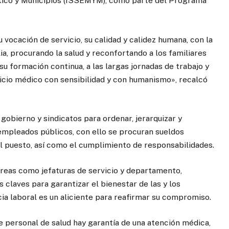
éxico y Municipios (ISSEMYM), como parte del Programa
 vocación de servicio, su calidad y calidez humana, con la
lia, procurando la salud y reconfortando a los familiares
u formación continua, a las largas jornadas de trabajo y
icio médico con sensibilidad y con humanismo», recalcó
obierno y sindicatos para ordenar, jerarquizar y
os empleados públicos, con ello se procuran sueldos
del puesto, así como el cumplimiento de responsabilidades.
áreas como jefaturas de servicio y departamento,
 claves para garantizar el bienestar de las y los
cia laboral es un aliciente para reafirmar su compromiso.
 personal de salud hay garantía de una atención médica,