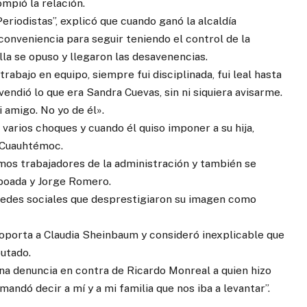
mpió la relación.
riodistas”, explicó que cuando ganó la alcaldía
onveniencia para seguir teniendo el control de la
lla se opuso y llegaron las desavenencias.
rabajo en equipo, siempre fui disciplinada, fui leal hasta
vendió lo que era Sandra Cuevas, sin ni siquiera avisarme.
 amigo. No yo de él».
varios choques y cuando él quiso imponer a su hija,
 Cuauhtémoc.
smos trabajadores de la administración y también se
boada y Jorge Romero.
 redes sociales que desprestigiaron su imagen como
oporta a Claudia Sheinbaum y consideró inexplicable que
putado.
una denuncia en contra de Ricardo Monreal a quien hizo
andó decir a mí y a mi familia que nos iba a levantar”.